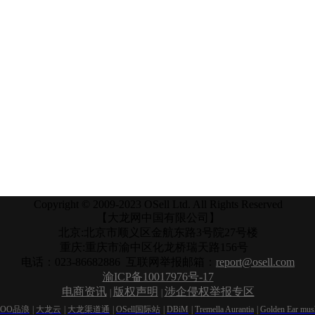
Copyright © 2009-2023 OSell Ltd. All Rights Reserved
【大龙网中国有限公司】
北京:北京市顺义区金航东路3号院27号楼
重庆:重庆市渝中区化龙桥瑞天路156号
电话：023-86682886 互联网举报邮箱：
report@osell.com
渝ICP备10017976号-17
电商资讯
版权声明
涉企侵权举报专区
|
|
NOO品浪
|
大龙云
|
大龙渠道通
|
OSell国际站
|
DBiM
|
Tremella Aurantia
|
Golden Ear mu