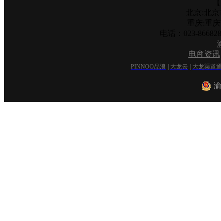
【
北京:北京
重庆:重
电话：023-866
电商资讯
PINNOO品浪
|
大龙云
|
大龙渠道
渝